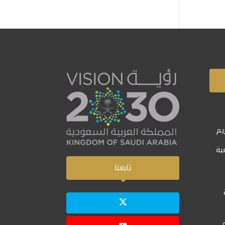
يم
ية
تابعنا