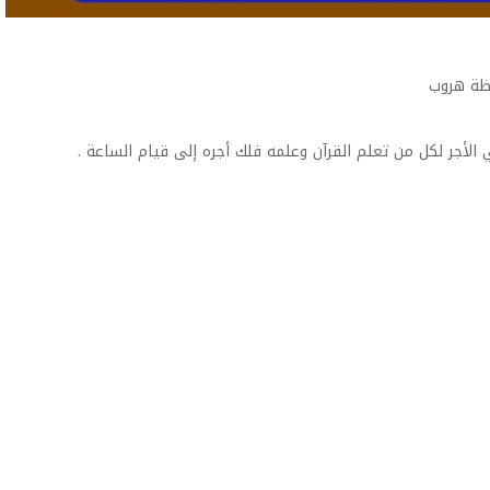
فظة هروب