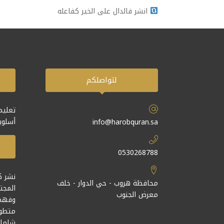
انشر فالدال على الخير كفاعله
لتواصلكم
تعليم
أسلوبا
info@harobquran.sa
0530268788
نشر ك
محافظة هروب - حي الدوار - خلف
المجت
معرض الجنوب
وفهمت
متطور
شاملة