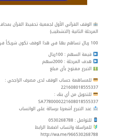
الوقف القرآني الأول لجمعية تحفيظ القرآن بمحا
المرحلة الثانية (التشطيب)
100 ريال تساهم بها في هذا الوقف تكون شريكاً في الأجر لكل من تعلم القرآن وعلمه فلك أجره إلى قيام الساعة .
قيمة السهم : 100ريال
هدف المرحلة : 2000سهم
التبرع مفتوح بأي مبلغ
للمساهمة حساب الوقف لدى مصرف الراجحي :
221608018555337
للتحويل من أي بنك :
SA7780000221608018555337
عند التبرع أشعرنا برسالة على الواتساب
للتواصل : 0530268788
للمراسلة واتساب اضغط الرابط
http://wa.me/966530268788