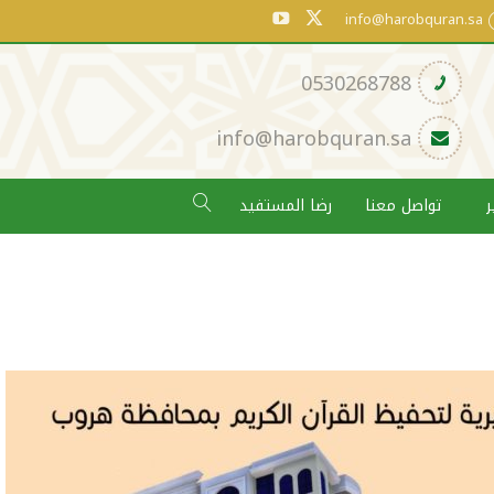
info@harobquran.sa
0530268788

info@harobquran.sa

ر
تواصل معنا
رضا المستفيد