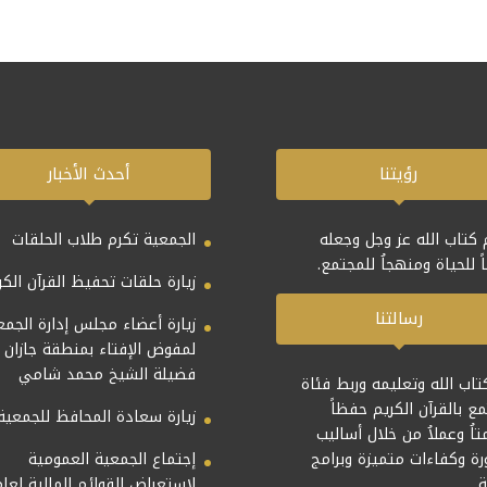
رؤيتنا
أحدث الأخبار
 كتاب الله عز وجل وجعله
الجمعية تكرم طلاب الحلقات
ً للحياة ومنهجاُ للمجتمع.
زيارة حلقات تحفيظ القرآن الكر
رسالتنا
زيارة أعضاء مجلس إدارة الجمع
لمفوض الإفتاء بمنطقة جازان
فضيلة الشيخ محمد شامي
تاب الله وتعليمه وربط فئاة
مع بالقرآن الكريم حفظاً
زيارة سعادة المحافظ للجمعية
اُ وعملاُ من خلال أساليب
ة وكفاءات متميزة وبرامج
إجتماع الجمعية العمومية
.
لإستعراض القوائم المالية لعام