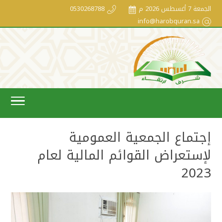
الجمعة 7 أغسطس 2026 م
0530268788
info@harobquran.sa
إجتماع الجمعية العمومية
لإستعراض القوائم المالية لعام
2023