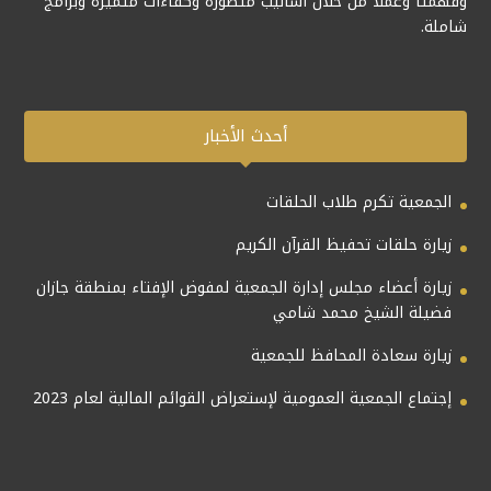
وفهمتاُ وعملاُ من خلال أساليب متطورة وكفاءات متميزة وبرامج
شاملة.
أحدث الأخبار
الجمعية تكرم طلاب الحلقات
زيارة حلقات تحفيظ القرآن الكريم
زيارة أعضاء مجلس إدارة الجمعية لمفوض الإفتاء بمنطقة جازان
فضيلة الشيخ محمد شامي
زيارة سعادة المحافظ للجمعية
إجتماع الجمعية العمومية لإستعراض القوائم المالية لعام 2023