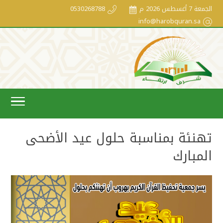
الجمعة 7 أغسطس 2026 م
0530268788
info@harobquran.sa
تهنئة بمناسبة حلول عيد الأضحى
المبارك