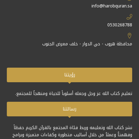
info@harobquran.sa
0530268788
محافظة هروب - حي الدوار - خلف معرض الجنوب
رؤيتنا
تعليم كتاب الله عز وجل وجعله أسلوباً للحياة ومنهجاُ للمجتمع.
رسالتنا
نشر كتاب الله وتعليمه وربط فئاة المجتمع بالقرآن الكريم حفظاً
وفهمتاُ وعملاُ من خلال أساليب متطورة وكفاءات متميزة وبرامج